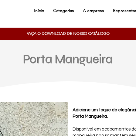
Início
Categorias
A empresa
Representa
FAÇA O DOWNLOAD DE NOSSO CATÁLOGO
Porta Mangueira
Adicione um toque de elegânci
Porta Mangueira.
Disponível em acabamentos dou
mangueira não só mantém seu