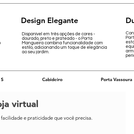
Design Elegante
Du
Cons
Disponível em três opções de cores -
Por
dourado, preto e prateado - o Porta
est
o
Mangueira combina funcionalidade com
equ
estilo, adicionando um toque de elegância
arm
ao seu jardim.
perí
 S
Cabideiro
Porta Vassoura
ja virtual
facilidade e praticidade que você precisa.