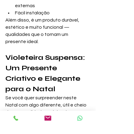
externas
Fácil instalação
Além disso, é um produto durável, 
estético e muito funcional — 
qualidades que o tornam um 
presente ideal.
Violeteira Suspensa: 
Um Presente 
Criativo e Elegante 
para o Natal
Se você quer surpreender neste 
Natal com algo diferente, útil e cheio 
de personalidade, a violeteira 
suspensa é uma excelente solução. É 
o presente perfeito para:
Quem ama plantas