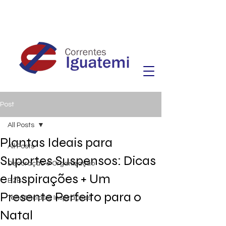
Post
All Posts
Plantas Ideais para
All Posts
Suportes Suspensos: Dicas
Decoração e Organização
e Inspirações + Um
B2B
Presente Perfeito para o
Tendências e Inspirações
Natal