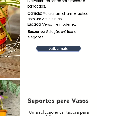
De Mesa:
Perfeitas para mesas e
bancadas.
Carriola:
Adicionam charme rústico
com um visual único.
Escada:
Versátil e moderno.
Suspensa:
Solução prática e
elegante.
Saiba mais
Suportes para Vasos
Uma solução encantadora para