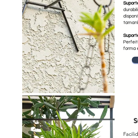
Suporte
durabi
disponí
tamanh
Suporte
Perfeit
forma e
S
Facili