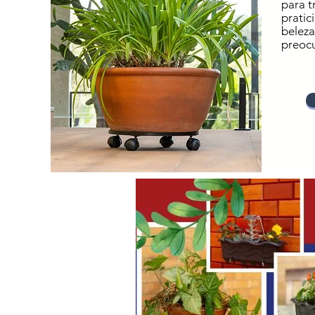
para t
pratic
beleza
preoc